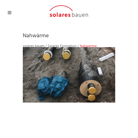
Nahwärme
solares bauen
/
Solares Formation
/
Nahwärme