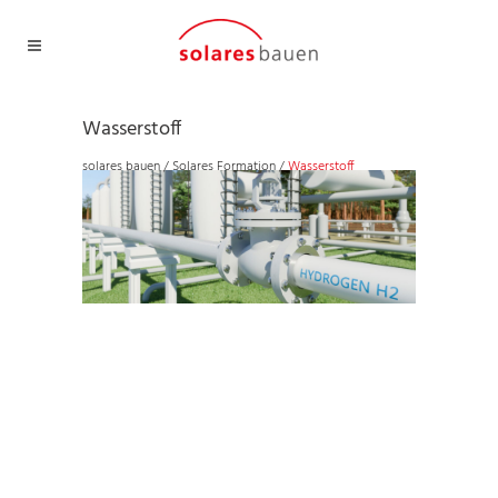
Wasserstoff
solares bauen
/
Solares Formation
/
Wasserstoff