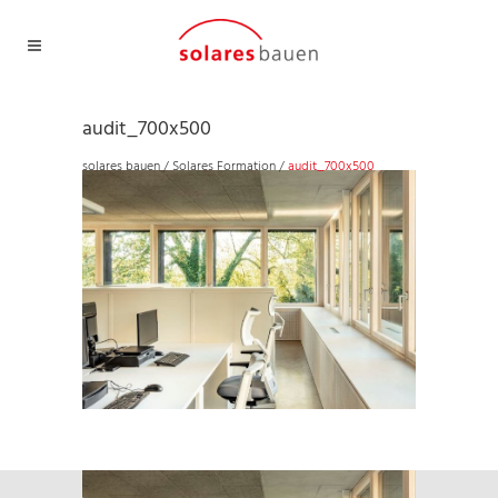
audit_700x500
solares bauen
/
Solares Formation
/
audit_700x500