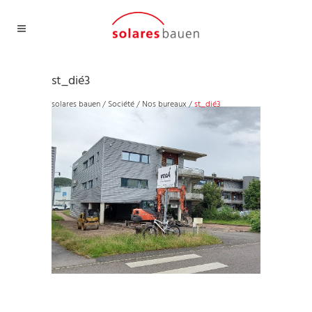
st_dié3
solares bauen
/
Société
/
Nos bureaux
/
st_dié3