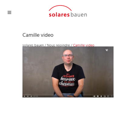
Camille video
solares bauen
/
Nous rejoindre
/
Camille video