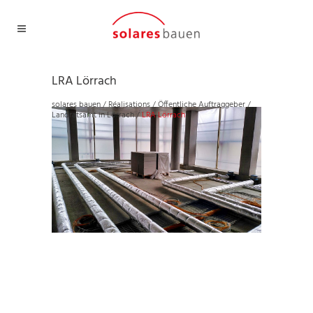
LRA Lörrach
solares bauen
/
Réalisations
/
Öffentliche Auftraggeber
/
Landratsamt in Lörrach
/
LRA Lörrach