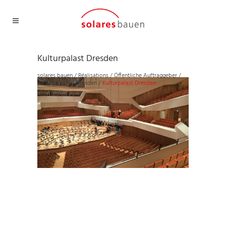
Kulturpalast Dresden
solares bauen
/
Réalisations
/
Öffentliche Auftraggeber
/
Kulturpalast in Dresden
/
Kulturpalast Dresden