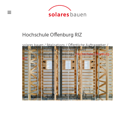
Hochschule Offenburg RIZ
solares bauen
/
Réalisations
/
Öffentliche Auftraggeber
/
Hochschule Offenburg Neubau Regionales
Innovationszentrum in Offenburg
/
Hochschule Offenburg
RIZ