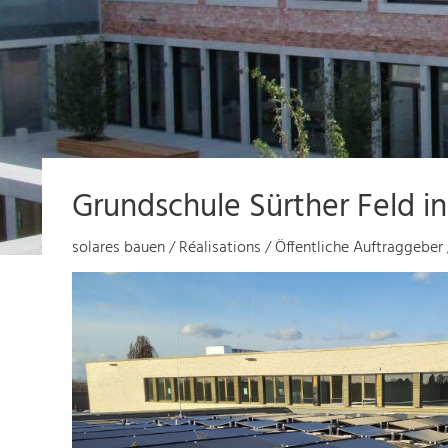
Grundschule Sürther Feld in
solares bauen
/
Réalisations
/
Öffentliche Auftraggeber