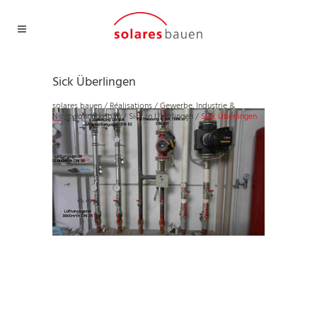
Sick Überlingen
solares bauen
/
Réalisations
/
Gewerbe, Industrie &
Nichtwohnungsbau
/
Sick in Überlingen
/
Sick Überlingen