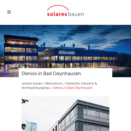
Denios in Bad Oeynhausen
solares bauen
/
Réalisations
/
Gewerbe, Industrie &
Nichtwohnungsbau
/
Denios in Bad Oeynhausen