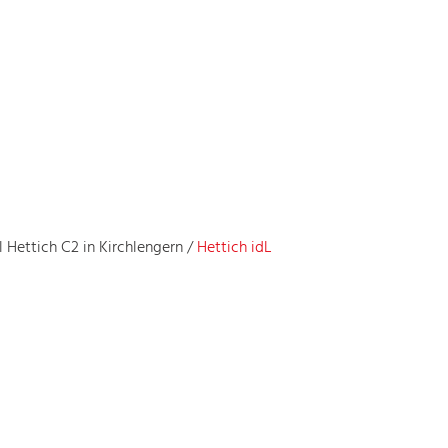
l Hettich C2 in Kirchlengern
/
Hettich idL