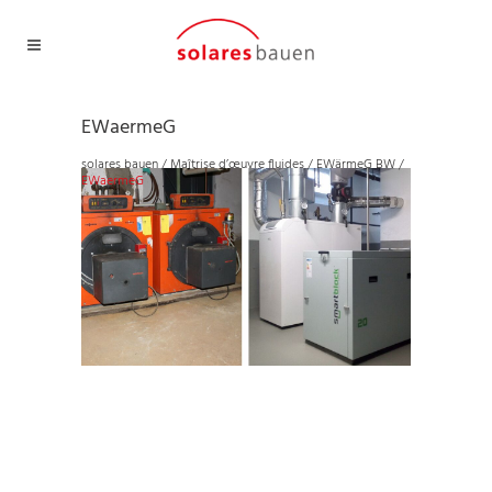
EWaermeG
solares bauen
/
Maîtrise d’œuvre fluides
/
EWärmeG BW
/
EWaermeG