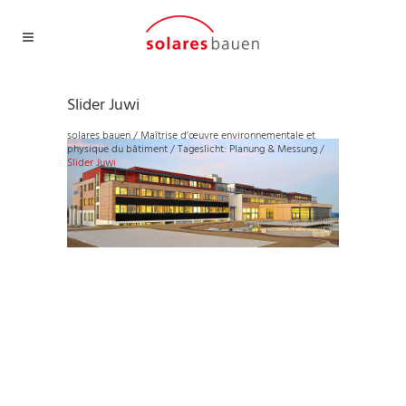
Slider Juwi
solares bauen
/
Maîtrise d’œuvre environnementale et
physique du bâtiment
/
Tageslicht: Planung & Messung
/
Slider Juwi